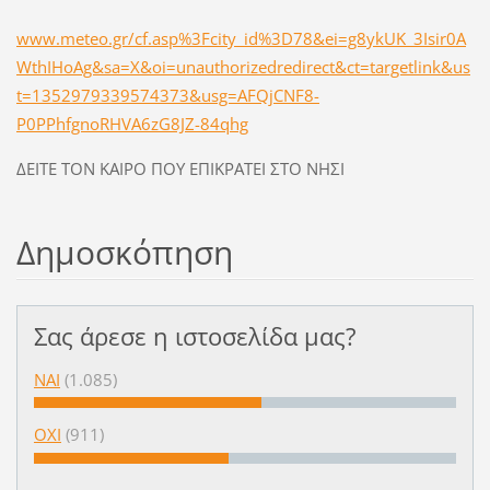
www.meteo.gr/cf.asp%3Fcity_id%3D78&ei=g8ykUK_3Isir0A
WthIHoAg&sa=X&oi=unauthorizedredirect&ct=targetlink&us
t=1352979339574373&usg=AFQjCNF8-
P0PPhfgnoRHVA6zG8JZ-84qhg
ΔΕΙΤΕ ΤΟΝ ΚΑΙΡΟ ΠΟΥ ΕΠΙΚΡΑΤΕΙ ΣΤΟ ΝΗΣΙ
Δημοσκόπηση
Σας άρεσε η ιστοσελίδα μας?
ΝΑΙ
(1.085)
ΟΧΙ
(911)