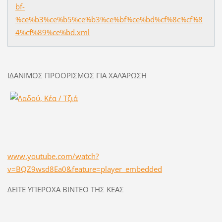
bf-
%ce%b3%ce%b5%ce%b3%ce%bf%ce%bd%cf%8c%cf%8
4%cf%89%ce%bd.xml
ΙΔΑΝΙΜΟΣ ΠΡΟΟΡΙΣΜΟΣ ΓΙΑ ΧΑΛΆΡΩΣΗ
www.youtube.com/watch?
v=BQZ9wsd8Ea0&feature=player_embedded
ΔΕΙΤΕ ΥΠΕΡΟΧΑ ΒΙΝΤΕΟ ΤΗΣ ΚΕΑΣ