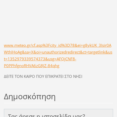
www.meteo.gr/cf.asp%3Fcity_id%3D78&ei=g8ykUK_3Isir0A
WthIHoAg&sa=X&oi=unauthorizedredirect&ct=targetlink&us
t=1352979339574373&usg=AFQjCNF8-
P0PPhfgnoRHVA6zG8JZ-84qhg
ΔΕΙΤΕ ΤΟΝ ΚΑΙΡΟ ΠΟΥ ΕΠΙΚΡΑΤΕΙ ΣΤΟ ΝΗΣΙ
Δημοσκόπηση
Σας άρεσε η ιστοσελίδα μας?