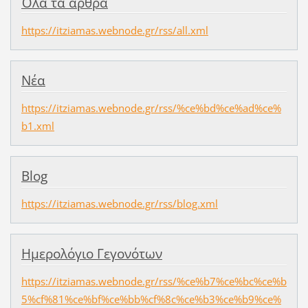
Όλα τα άρθρα
https://itziamas.webnode.gr/rss/all.xml
Νέα
https://itziamas.webnode.gr/rss/%ce%bd%ce%ad%ce%
b1.xml
Blog
https://itziamas.webnode.gr/rss/blog.xml
Ημερολόγιο Γεγονότων
https://itziamas.webnode.gr/rss/%ce%b7%ce%bc%ce%b
5%cf%81%ce%bf%ce%bb%cf%8c%ce%b3%ce%b9%ce%