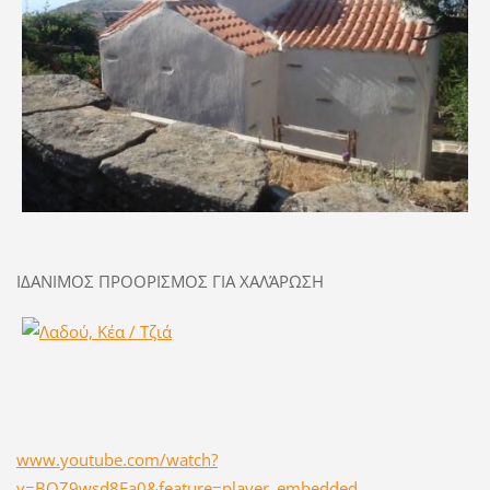
ΙΔΑΝΙΜΟΣ ΠΡΟΟΡΙΣΜΟΣ ΓΙΑ ΧΑΛΆΡΩΣΗ
www.youtube.com/watch?
v=BQZ9wsd8Ea0&feature=player_embedded