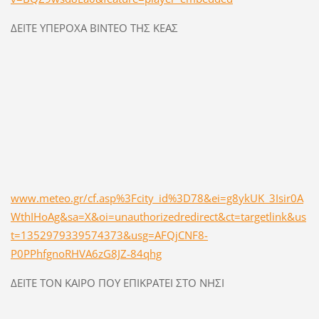
ΔΕΙΤΕ ΥΠΕΡΟΧΑ ΒΙΝΤΕΟ ΤΗΣ ΚΕΑΣ
www.meteo.gr/cf.asp%3Fcity_id%3D78&ei=g8ykUK_3Isir0A
WthIHoAg&sa=X&oi=unauthorizedredirect&ct=targetlink&us
t=1352979339574373&usg=AFQjCNF8-
P0PPhfgnoRHVA6zG8JZ-84qhg
ΔΕΙΤΕ ΤΟΝ ΚΑΙΡΟ ΠΟΥ ΕΠΙΚΡΑΤΕΙ ΣΤΟ ΝΗΣΙ