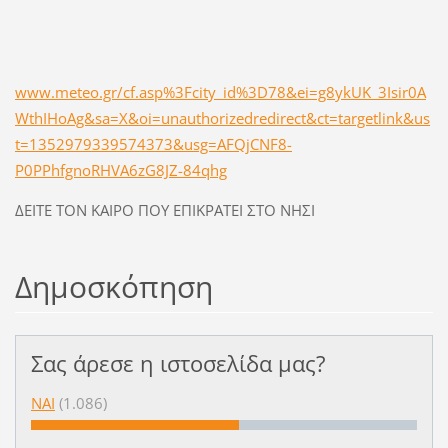
www.meteo.gr/cf.asp%3Fcity_id%3D78&ei=g8ykUK_3Isir0A
WthIHoAg&sa=X&oi=unauthorizedredirect&ct=targetlink&us
t=1352979339574373&usg=AFQjCNF8-
P0PPhfgnoRHVA6zG8JZ-84qhg
ΔΕΙΤΕ ΤΟΝ ΚΑΙΡΟ ΠΟΥ ΕΠΙΚΡΑΤΕΙ ΣΤΟ ΝΗΣΙ
Δημοσκόπηση
Σας άρεσε η ιστοσελίδα μας?
ΝΑΙ
(1.086)