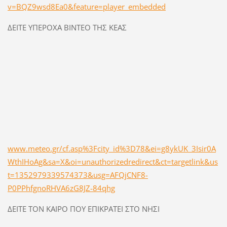
v=BQZ9wsd8Ea0&feature=player_embedded
ΔΕΙΤΕ ΥΠΕΡΟΧΑ ΒΙΝΤΕΟ ΤΗΣ ΚΕΑΣ
www.meteo.gr/cf.asp%3Fcity_id%3D78&ei=g8ykUK_3Isir0A
WthIHoAg&sa=X&oi=unauthorizedredirect&ct=targetlink&us
t=1352979339574373&usg=AFQjCNF8-
P0PPhfgnoRHVA6zG8JZ-84qhg
ΔΕΙΤΕ ΤΟΝ ΚΑΙΡΟ ΠΟΥ ΕΠΙΚΡΑΤΕΙ ΣΤΟ ΝΗΣΙ