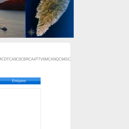
CDTCA9C0CBRCA4TTV6MCANQC94SCA024E25CA619X0RCATLT98LCA
Επόμενο