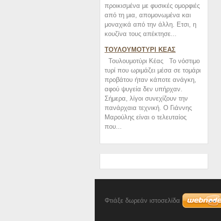
προικισμένα με φυσικές ομορφιές
από τη μια, απομονωμένα και
μοναχικά από την άλλη. Ετσι, η
κουζίνα τους απέκτησε...
ΤΟΥΛΟΥΜΟΤΥΡΙ ΚΕΑΣ
Τουλουμοτύρι Κέας Το νόστιμο
τυρί που ωριμάζει μέσα σε τομάρι
προβάτου ήταν κάποτε ανάγκη,
αφού ψυγεία δεν υπήρχαν.
Σήμερα, λίγοι συνεχίζουν την
πανάρχαια τεχνική. Ο Γιάννης
Μαρούλης είναι ο τελευταίος
που...
Φτιάξε δωρεάν ιστοσελίδα