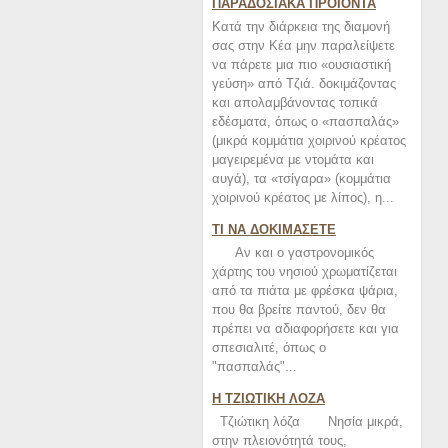
ΠΑΡΑΔΟΣΙΑΚΑ ΠΡΟΙΟΝΤΑ
Κατά την διάρκεια της διαμονή
σας στην Κέα μην παραλείψετε
να πάρετε μια πιο «ουσιαστική
γεύση» από Τζιά. δοκιμάζοντας
και απολαμβάνοντας τοπικά
εδέσματα, όπως ο «πασπαλάς»
(μικρά κομμάτια χοιρινού κρέατος
μαγειρεμένα με ντομάτα και
αυγά), τα «τσίγαρα» (κομμάτια
χοιρινού κρέατος με λίπος), η...
ΤΙ ΝΑ ΔΟΚΙΜΑΣΕΤΕ
Αν και ο γαστρονομικός
χάρτης του νησιού χρωματίζεται
από τα πιάτα με φρέσκα ψάρια,
που θα βρείτε παντού, δεν θα
πρέπει να αδιαφορήσετε και για
σπεσιαλιτέ, όπως ο
"πασπαλάς"...
Η ΤΖΙΩΤΙΚΗ ΛΟΖΑ
Τζιώτικη λόζα Νησία μικρά,
στην πλειονότητά τους,