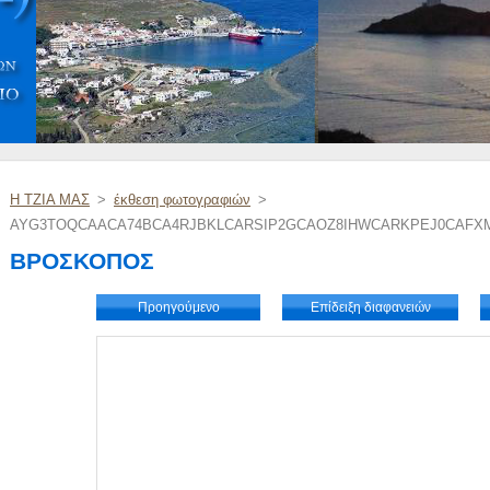
Η ΤΖΙΑ ΜΑΣ
>
έκθεση φωτογραφιών
>
AYG3TOQCAACA74BCA4RJBKLCARSIP2GCAOZ8IHWCARKPEJ0CAFXM
ΒΡΟΣΚΟΠΟΣ
Προηγούμενο
Επίδειξη διαφανειών