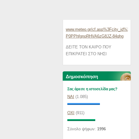
www.meteo.gr/cf.asp%3Fcity_id%3D78&
P0PPhfgnoRHVA6zG8JZ-84qhg
ΔΕΙΤΕ ΤΟΝ ΚΑΙΡΟ ΠΟΥ
ΕΠΙΚΡΑΤΕΙ ΣΤΟ ΝΗΣΙ
Δημοσκόπηση
Σας άρεσε η ιστοσελίδα μας?
ΝΑΙ
(1.085)
ΟΧΙ
(911)
Σύνολο ψήφων:
1996