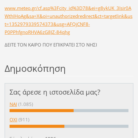
www.meteo.gr/cf.asp%3Fcity_id%3D78&ei=g8ykUK_3Isir0A
WthIHoAg&sa=X&oi=unauthorizedredirect&ct=targetlink&us
t=1352979339574373&usg=AFQjCNF8-
P0PPhfgnoRHVA6zG8JZ-84qhg
ΔΕΙΤΕ ΤΟΝ ΚΑΙΡΟ ΠΟΥ ΕΠΙΚΡΑΤΕΙ ΣΤΟ ΝΗΣΙ
Δημοσκόπηση
Σας άρεσε η ιστοσελίδα μας?
ΝΑΙ
(1.085)
ΟΧΙ
(911)